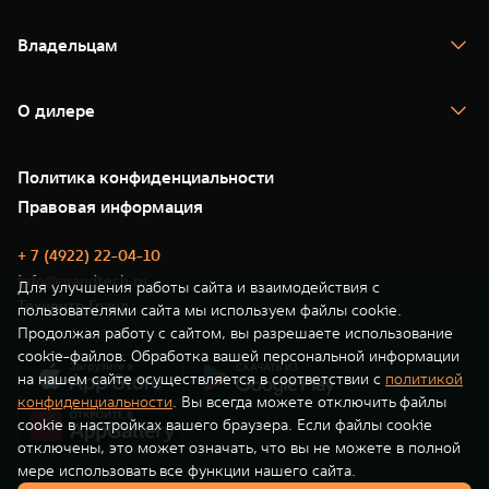
TANK 700
WEY 80
WEY 80 Лаундж
Спецпредложения
Тест-драйв
Масштаб возможностей
Масштаб возможностей
Владельцам
TANK Финансы
от 6 449 000 ₽
от 8 099 000 ₽
TANK Кредит
Гарантия
TANK Лизинг
Помощь на дороге
Корпоративным клиентам
О дилере
Новые цифровые сервисы TANK
Зарядные станции
Подписки
О нас
Специальные предложения
35 лет GWM
Сервис
Политика конфиденциальности
GWM ТЕХ ДЕНЬ
Нулевое ТО
Новости
Правовая информация
Моторные масла
+ 7 (4922) 22-04-10
info@grandtech.ru
Для улучшения работы сайта и взаимодействия с
Техцентр Гранд
пользователями сайта мы используем файлы cookie.
Продолжая работу с сайтом, вы разрешаете использование
cookie-файлов. Обработка вашей персональной информации
на нашем сайте осуществляется в соответствии с
политикой
конфиденциальности
. Вы всегда можете отключить файлы
cookie в настройках вашего браузера. Если файлы cookie
отключены, это может означать, что вы не можете в полной
мере использовать все функции нашего сайта.