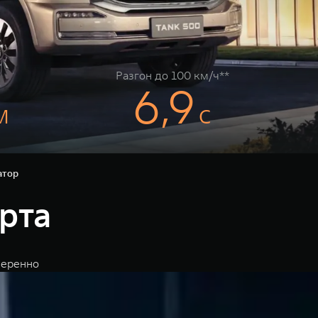
Разгон до 100 км/ч**
6,9
м
с
атор
рта
веренно