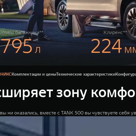
Объем багажника**
Клиренс**
795
224
л
м
ОНИКС
Комплектации и цены
Технические характеристики
Конфигур
сширяет зону комфо
 вы ни оказались, вместе с TANK 500 вы чувствуете себя у