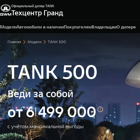
Официальный дилер TANK
Техцентр Гранд
Владимир, ул. Тракторная, д. 33
+ 7 (4922) 22-04-10
Модели
Автомобили в наличии
Покупателям
Владельцам
О дилере
Главная
Модели
TANK 500
TANK 500
Веди за собой
от 6 499 000
с учётом максимальной выгоды