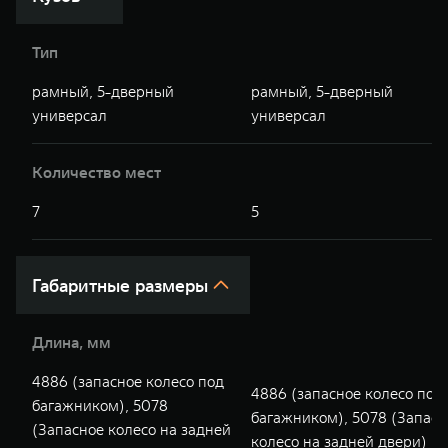
WEY 07
WEY 05
Расширяя границы комфорта
Эстетика ново
Тип
от 6 149 000 ₽
от 5 699 00
рамный, 5-дверный
рамный, 5-дверный
универсал
универсал
Количество мест
7
5
WEY 80
WEY 80 Л
Габаритные размеры
Масштаб возможностей
Масштаб возм
от 6 449 000 ₽
от 8 099 0
Длина, мм
4886 (запасное колесо под
4886 (запасное колесо под
багажником), 5078
багажником), 5078 (Запасн
(Запасное колесо на задней
колесо на задней двери)