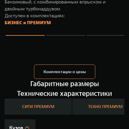
Бензиновый, с комбинированным впрыском и
TANK Финансы
Сервис
двойным турбонаддувом
Корпоративным клиентам
Специальные предложения
Доступен в комплектациях:
БИЗНЕС и ПРЕМИУМ
Моторные масла
TANK ФИНАНСЫ
TANK Кредит
ЦИФРОВЫЕ СЕРВИСЫ TANK
TANK Лизинг
Цифровые сервисы TANK
TANK 500
TANK 700
TANK Страхование
Подписки
Веди за собой
Сила признани
от 6 499 000 ₽
от 10 199 
Комплектации и цены
Габаритные размеры
Технические характеристики
СИТИ ПРЕМИУМ
ТЕХНО ПРЕМИУМ
Кузов