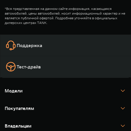
*Вся представленная на данном сайте информация, касающаяся
автомобилей, цены автомобилей, носит информационный характер и не
является публичной офертой. Подробнее уточняйте в официальных
дилерских центрах TANK.
Поддержка
Тест-драйв
Модели
TANK 300
TANK 400
Покупателям
TANK 500
TANK 700
Спецпредложения
Тест-драйв
Владельцам
TANK Финансы