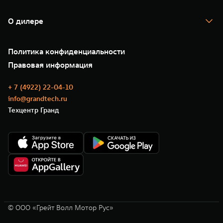
TANK Кредит
Гарантия
TANK Лизинг
Помощь на дороге
Корпоративным клиентам
О дилере
Новые цифровые сервисы TANK
Зарядные станции
Подписки
О нас
Специальные предложения
35 лет GWM
Сервис
Политика конфиденциальности
GWM ТЕХ ДЕНЬ
Нулевое ТО
Новости
Правовая информация
Моторные масла
+ 7 (4922) 22-04-10
info@grandtech.ru
Техцентр Гранд
© ООО «Грейт Волл Мотор Рус»