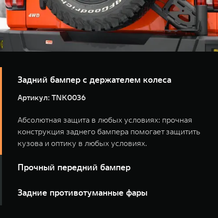
Задний бампер с держателем колеса
Артикул: TNK0036
Абсолютная защита в любых условиях: прочная
конструкция заднего бампера помогает защитить
кузова и оптику в любых условиях.
Прочный передний бампер
Артикул: TNK0034
Задние противотуманные фары
Прочный силовой бампер надежно оберегает кузов и
Артикул: TNK0066