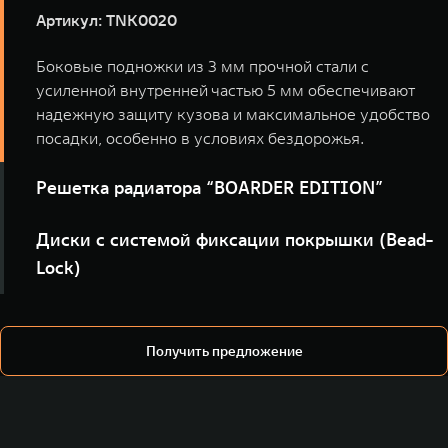
Артикул: TNK0020
Боковые подножки из 3 мм прочной стали с
усиленной внутренней частью 5 мм обеспечивают
надежную защиту кузова и максимальное удобство
посадки, особенно в условиях бездорожья.
Решетка радиатора “BOARDER EDITION”
Артикул: TNK0068
Диски с системой фиксации покрышки (Bead-
Lock)
Решетка радиатора “BOARDER EDITION” из прочного
ABS-пластика – надежная защита радиатора и
Артикул: TNK0032
стильный акцент в дизайне вашего внедорожника.
Колесные диски со специальным элементом Beadlock
Получить предложение
(бедлок) - надежно фиксируют край шины и не
позволяют ей слететь при низком давлении внутри
колеса, а также при серьёзных ударных нагрузках.