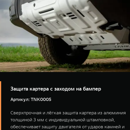
TANK Финансы
Сервис
Корпоративным клиентам
Специальные предложения
Моторные масла
TANK ФИНАНСЫ
TANK Кредит
ЦИФРОВЫЕ СЕРВИСЫ TANK
TANK Лизинг
Цифровые сервисы TANK
TANK 500
TANK 700
TANK Страхование
Подписки
Веди за собой
Сила признан
от 6 499 000 ₽
от 10 199 
Защита картера с заходом на бампер
Артикул: TNK0005
Сверхпрочная и лёгкая защита картера из алюминия
толщиной 3 мм с индивидуальной штамповкой,
обеспечивает защиту двигателя от ударов камней и