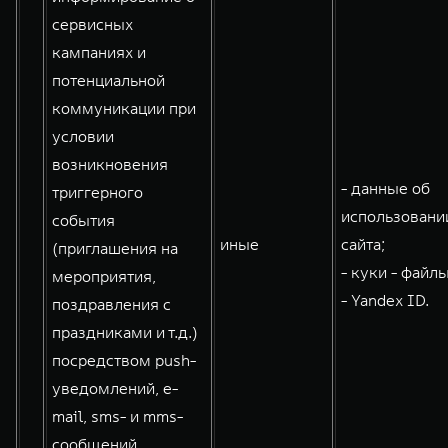
сервисных
кампаниях и
потенциальной
коммуникации при
условии
возникновения
- данные об
триггерного
использовани
события
иные
сайта;
(приглашения на
- куки - файлы
мероприятия,
- Yandex ID.
поздравления с
праздниками и т.д.)
посредством push-
уведомлений, e-
mail, sms- и mms-
сообщений,