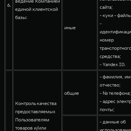
ведение Компанией
6.
сайта;
единой клиентской
- куки - файлы
базы:
-
иные
идентификац
номер
транспортног
средства;
- Yandex ID.
- фамилия, им
отчество;
общие
- № телефона;
- адрес элект
Контроль качества
почты;
предоставляемых
Пользователям
- данные об
товаров и/или
использовани