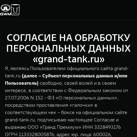
СОГЛАСИЕ НА ОБРАБОТКУ
Покупателям
Владельцам
О дилере
Модели
ПЕРСОНАЛЬНЫХ ДАННЫХ
«grand-tank.ru»
ВЫБОР АВТОМОБИЛЯ
ГАРАНТИЯ И ПОДДЕРЖКА
ИНФОРМАЦИЯ
Я, являясь Пользователем официального сайта grand-
Спецпредложения
Гарантия
О нас
tank.ru
(далее – Субъект персональных данных и/или
Пользователь)
свободно, своей волей и в своем
Конфигуратор
Помощь на дороге
35 лет GWM
интересе, в соответствии с Федеральным законом от
27.07.2006 N 152 - ФЗ «О персональных данных»,
Тест-драйв
GWM ТЕХ ДЕНЬ
TANK 300
TANK 400
СЕРВИС
посредством проставления «галочки» в
Зарядные станции
Новости
Следуй за открытиями
За пределы возможного
соответствующем чек – боксе на официальном сайте
Калькулятор ТО
от 3 999 000 ₽
от 5 599 000 ₽
grand-tank.ru, подписываю настоящее Согласие и
Нулевое ТО
выражаю ООО «Гранд Премиум» ИНН 3328493176
ПОКУПКА АВТОМОБИЛЯ
ОГРН 1133328005876, адрес юр. лица: 600026,