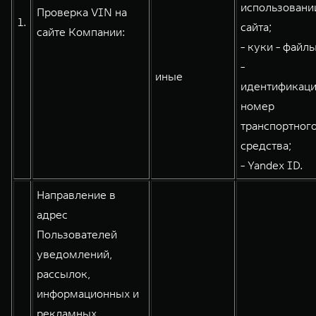
использовани
Проверка VIN на
1.
сайта;
сайте Компании:
- куки - файлы
WEY 80
WEY 80 Лаундж
-
Масштаб возможностей
Масштаб возможностей
иные
от 6 449 000 ₽
от 8 099 000 ₽
идентификац
номер
транспортног
средства;
- Yandex ID.
Направление в
адрес
Пользователей
уведомлений,
рассылок,
информационных и
рекламных