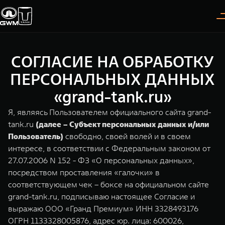
СОГЛАСИЕ НА ОБРАБОТКУ
Покупателям
Владельцам
О дилере
Модели
ПЕРСОНАЛЬНЫХ ДАННЫХ
«grand-tank.ru»
ВЫБОР АВТОМОБИЛЯ
ГАРАНТИЯ И ПОДДЕРЖКА
ИНФОРМАЦИЯ
Я, являясь Пользователем официального сайта grand-
Спецпредложения
Гарантия
О нас
tank.ru
(далее – Субъект персональных данных и/или
Пользователь)
свободно, своей волей и в своем
Конфигуратор
Помощь на дороге
35 лет GWM
интересе, в соответствии с Федеральным законом от
27.07.2006 N 152 - ФЗ «О персональных данных»,
Тест-драйв
GWM ТЕХ ДЕНЬ
TANK 300
TANK 400
СЕРВИС
посредством проставления «галочки» в
Следуй за открытиями
За пределы возможного
Зарядные станции
Новости
соответствующем чек – боксе на официальном сайте
от 3 999 000 ₽
от 5 599 000 ₽
Калькулятор ТО
grand-tank.ru, подписываю настоящее Согласие и
Нулевое ТО
выражаю ООО «Гранд Премиум» ИНН 3328493176
ПОКУПКА АВТОМОБИЛЯ
ОГРН 1133328005876, адрес юр. лица: 600026,