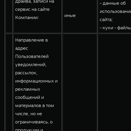
драйва, записи на
- данные об
WEY 80
WEY 80 Лаундж
сервис на сайте
использовани
иные
Масштаб возможностей
Масштаб возможностей
Компании:
сайта;
от 6 449 000 ₽
от 8 099 000 ₽
- куки - файлы
Направление в
адрес
Пользователей
уведомлений,
рассылок,
информационных и
рекламных
сообщений и
материалов в том
числе, но не
ограничиваясь, о
продукции и