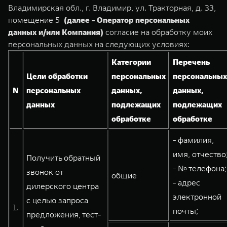
TANK Финансы
Сервис
Владимирская обл., г. Владимир, ул. Тракторная, д. 33,
помещение 5
(далее - Оператор персональных
Корпоративным клиентам
Специальные предложения
данных и/или Компания)
согласие на обработку моих
TANK 500
TANK 700
Моторные масла
персональных данных на следующих условиях:
Веди за собой
Сила признания
TANK ФИНАНСЫ
от 6 499 000 ₽
от 10 199 000 ₽
Категории
Перечень
TANK Кредит
ЦИФРОВЫЕ СЕРВИСЫ TANK
Цели обработки
персональных
персональных
N
персональных
данных,
данных,
TANK Лизинг
Цифровые сервисы TANK
данных
подлежащих
подлежащих
TANK Страхование
Подписки
обработке
обработке
WEY 07
WEY 05
- фамилия,
Расширяя границы комфорта
Эстетика нового времени
имя, отчество
Получить обратный
от 6 149 000 ₽
от 5 699 000 ₽
- № телефона;
звонок от
общие
- адрес
дилерского центра
электронной
с целью запроса
1.
почты;
предложения, тест-