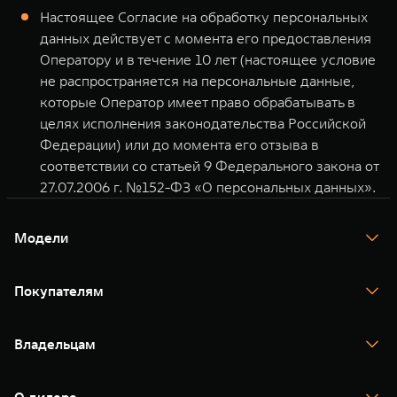
Настоящее Согласие на обработку персональных
данных действует с момента его предоставления
Оператору и в течение 10 лет (настоящее условие
не распространяется на персональные данные,
которые Оператор имеет право обрабатывать в
целях исполнения законодательства Российской
Федерации) или до момента его отзыва в
соответствии со статьей 9 Федерального закона от
27.07.2006 г. №152-ФЗ «О персональных данных».
Модели
TANK 300
TANK 400
Покупателям
TANK 500
TANK 700
Спецпредложения
Тест-драйв
Владельцам
TANK Финансы
TANK Кредит
Гарантия
TANK Лизинг
Помощь на дороге
Корпоративным клиентам