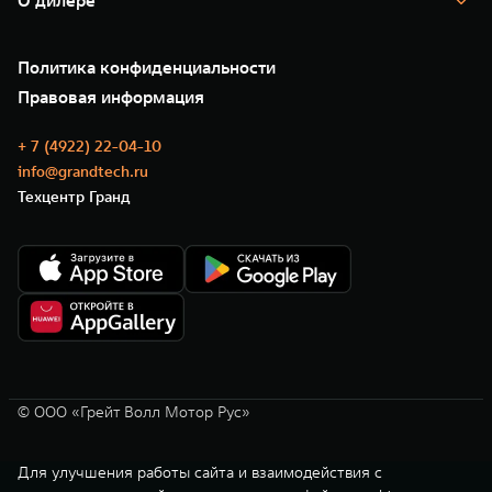
О дилере
Новые цифровые сервисы TANK
Зарядные станции
Подписки
О нас
Специальные предложения
35 лет GWM
Сервис
Политика конфиденциальности
GWM ТЕХ ДЕНЬ
Нулевое ТО
Новости
Правовая информация
Моторные масла
+ 7 (4922) 22-04-10
info@grandtech.ru
Техцентр Гранд
© ООО «Грейт Волл Мотор Рус»
Для улучшения работы сайта и взаимодействия с