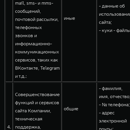
mail, sms- и mms-
- данные об
сообщений,
использовани
иные
почтовой рассылки,
сайта;
телефонных
- куки - файлы
звонков и
информационно-
коммуникационных
сервисов, таких как
ВКонтакте, Telegram
и т.д.:
- фамилия,
Совершенствование
имя, отчество
функций и сервисов
- № телефона;
общие
сайта Компании,
- адрес
техническая
электронной
4.
поддержка,
почты;