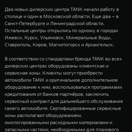
WEY 07
WEY 05
Два новых дилерских центра TANK начали работу в
Расширяя границы комфорта
Эстетика нов
столице и один в Московской области. Еще два — в
от 6 149 000 ₽
от 5 699 0
Санкт-Петербурге и Ленинградской области.
Остальные центры открылись по одному в городах
Ижевск, Курск, Ульяновск, Минеральные Воды,
Ставрополь, Киров, Магнитогорск и Архангельск.
В соответствии со стандартами бренда TANK во всех
дилерских центрах оборудованы клиентская и
сервисная зоны. Клиенты могут приобрести
автомобили TANK и оригинальное дополнительное
WEY 80
WEY 80 
оборудование к ним, воспользоваться программами
Масштаб возможностей
Масштаб воз
кредитования от банков-партнёров, заключить
от 6 449 000 ₽
от 8 099 
сервисный контракт для дальнейшего обслуживания
своего автомобиля. Сертифицированные сервисные
зоны располагают оборудованием,
омологированными расходными материалами и
запасными частями, необходимыми для планового