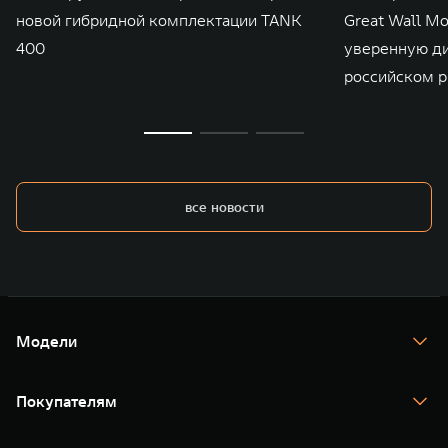
новой гибридной комплектации TANK
Great Wall M
400
уверенную д
российском р
все новости
Модели
TANK 300
TANK 400
Покупателям
TANK 500
TANK 700
Спецпредложения