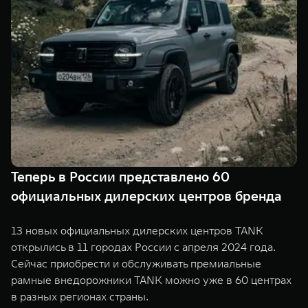
TANK Финансы
Сервис
Корпоративным клиентам
Специальные предложения
Моторные масла
TANK ФИНАНСЫ
TANK Кредит
ЦИФРОВЫЕ СЕРВИСЫ TANK
TANK Лизинг
Цифровые сервисы TANK
TANK 500
TANK 700
TANK Страхование
Подписки
Веди за собой
Сила признан
от 6 499 000 ₽
от 10 199 
Теперь в России представлено 60
официальных дилерских центров бренда
13 новых официальных дилерских центров TANK
открылись в 11 городах России с апреля 2024 года.
Сейчас приобрести и обслуживать премиальные
рамные внедорожники TANK можно уже в 60 центрах
в разных регионах страны.