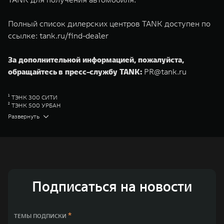
Полный список дилерских центров TANK доступен по
ссылке:
tank.ru/find-dealer
За дополнительной информацией, пожалуйста,
обращайтесь в пресс-службу TANK:
PR@tank.ru
¹ ТЭНК 300 СИТИ
² ТЭНК 500 УРБАН
³ ТЭНК 500 БЛЭКТРЭЙЛ
Развернуть
⁴ ОРА 03
⁵ ВЕЙ 05
⁶ ГВМ Стор
Great Wall Motor Company Limited (GWM) — глобальный производитель
внедорожников, кроссоверов и пикапов, специализирующийся на
интеллектуальных технологиях и экологичном производстве. Компания
была зарегистрирована на Гонконгской и Шанхайской фондовых биржах
в 2003 и 2011 годах соответственно. Сфера деятельности концерна
Подписаться на новости
GWM включает проектирование, исследования и разработки,
производство, продажу и обслуживание автомобилей и запчастей.
Значительная доля инвестиций GWM сосредоточена на
конструкторских разработках автомобилей и силовых агрегатов,
*
ТЕМЫ ПОДПИСКИ
использующих альтернативные источники энергии. Это обеспечивает