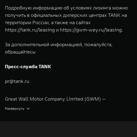
Подробную информацию об условиях лизинга можно
получить в официальных дилерских центрах TANK на
территории России, а также на сайтах
https://tank.ru/leasing
и
https://gwm-wey.ru/leasing
.
За дополнительной информацией, пожалуйста,
обращайтесь:
Пресс-служба TANK
pr@tank.ru
Great Wall Motor Company Limited (GWM) —
глобальный производитель внедорожников,
Развернуть
кроссоверов и пикапов, специализирующийся на
интеллектуальных технологиях и экологичном
производстве. Компания была зарегистрирована на