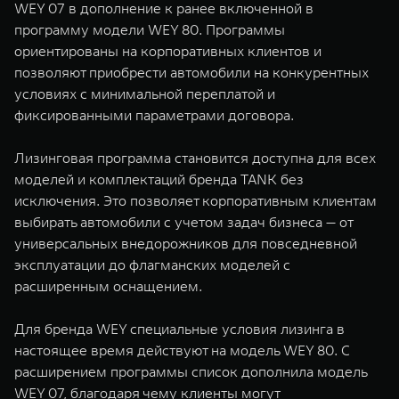
WEY 07 в дополнение к ранее включенной в
WEY 07
WEY 05
программу модели WEY 80. Программы
Расширяя границы комфорта
Эстетика нов
ориентированы на корпоративных клиентов и
от 6 149 000 ₽
от 5 699 0
позволяют приобрести автомобили на конкурентных
условиях с минимальной переплатой и
фиксированными параметрами договора.
Лизинговая программа становится доступна для всех
моделей и комплектаций бренда TANK без
исключения. Это позволяет корпоративным клиентам
выбирать автомобили с учетом задач бизнеса — от
универсальных внедорожников для повседневной
WEY 80
WEY 80 
эксплуатации до флагманских моделей с
Масштаб возможностей
Масштаб воз
расширенным оснащением.
от 6 449 000 ₽
от 8 099 
Для бренда WEY специальные условия лизинга в
настоящее время действуют на модель WEY 80. С
расширением программы список дополнила модель
WEY 07, благодаря чему клиенты могут