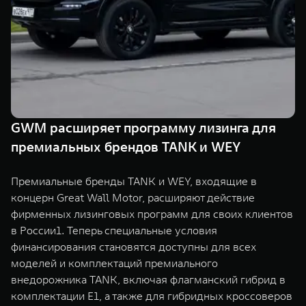
TANK Финансы
Сервис
Корпоративным клиентам
Специальные предложения
Моторные масла
TANK ФИНАНСЫ
TANK Кредит
ЦИФРОВЫЕ СЕРВИСЫ TANK
TANK Лизинг
Цифровые сервисы TANK
GWM расширяет программу лизинга для
TANK 500
TANK 700
премиальных брендов TANK и WEY
TANK Страхование
Подписки
Веди за собой
Сила признан
от 6 499 000 ₽
от 10 199 
Премиальные бренды TANK и WEY, входящие в
концерн Great Wall Motor, расширяют действие
фирменных лизинговых программ для своих клиентов
в России1. Теперь специальные условия
финансирования становятся доступны для всех
моделей и комплектаций премиального
внедорожника TANK, включая флагманский гибрид в
комплектации E1, а также для гибридных кроссоверов