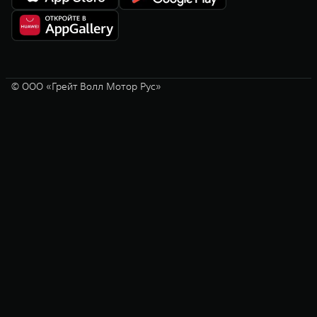
© ООО «Грейт Волл Мотор Рус»