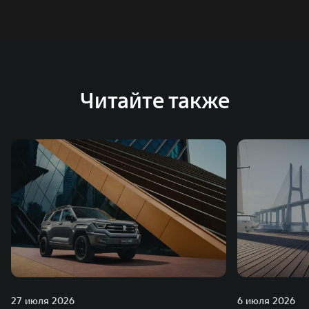
систему исследований и разработок, включая центры
в России, Китае, Японии, США, Германии, Индии,
Австрии и Южной Корее. Компания построила
глобальную систему «14+5», которая включает 10
внутренних производственных комплексов и 4
Читайте также
зарубежных – в России, Таиланде, Бразилии и Индии, а
также 5 предприятий по сборке автомобилей.
27 июля 2026
6 июля 2026