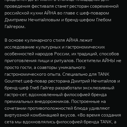
WEY 07
WEY 05
проведения фестиваля станет ресторан современной
Расширяя границы комфорта
Эстетика нов
российской кухни АЙНА во главе с шеф-поваром
от 6 149 000 ₽
от 5 699 0
Дмитрием Нечитайловым и бренд-шефом Глебом
Гайгером.
В основе кулинарного стиля АЙНА лежит
исследование культурных и гастрономических
особенностей народов России, их традиций, способов
приготовления пищи и ритуалов. Посетители АЙНЫ не
просто гости, а соавторы уникального
гастрономического опыта. Специально для TANK
WEY 80
WEY 80 
Gourmet шеф-повар ресторана Дмитрий Нечитайлов и
Масштаб возможностей
Масштаб воз
бренд-шеф Глеб Гайгер разработали эксклюзивный
от 6 449 000 ₽
от 8 099 
гастро-сет, вдохновленный философией бренда
премиальных внедорожников. Построенные на
сочетании противоположностей блюда удивляют
виртуозной комбинацией вкусов. «Во время создания
сета мы вдохновлялись философией бренда TANK, а