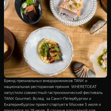
TANK Финансы
Сервис
Корпоративным клиентам
Специальные предложения
Моторные масла
TANK ФИНАНСЫ
TANK Кредит
ЦИФРОВЫЕ СЕРВИСЫ TANK
TANK Лизинг
Цифровые сервисы TANK
TANK 500
TANK 700
TANK Страхование
Подписки
Веди за собой
Сила признан
от 6 499 000 ₽
от 10 199 
Бренд премиальных внедорожников TANK и
национальная ресторанная премия WHERETOEAT
запустили совместный гастрономический фестиваль
TANK Gourmet. Вслед за Санкт-Петербургом и
Екатеринбургом проект стартует в Москве 5 июля и
продлится до 19 июля. В столице площадкой для