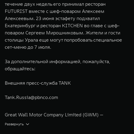
течение двух недель его принимал ресторан
FUTURIST вместе с шеф-поваром Алексеем
Алексеевым. 23 июня эстафету подхватил
Екатеринбург и ресторан KITCHEN во главе с шеф-
поваром Сергеем Мирошниковым. Жители и гости
столицы Урала еще могут попробовать специальное
сет-меню до 7 июля.
За дополнительной информацией, пожалуйста,
обращайтесь:
Внешняя пресс-служба TANK
Tank.Russia@pbnco.com
Great Wall Motor Company Limited (GWM) —
глобальный производитель внедорожников,
Развернуть
кроссоверов и пикапов, специализирующийся на