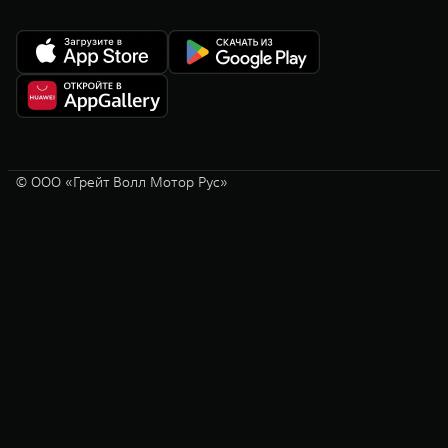
© ООО «Грейт Волл Мотор Рус»