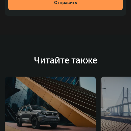
Отправить
место по объёмам продаж пикапов в Китае. На
сегодняшний день концерн GWM создал мировую
систему исследований и разработок, включая центры
в России, Китае, Японии, США, Германии, Индии,
Австрии и Южной Корее. Компания построила
глобальную систему «14+5», которая включает 10
внутренних производственных комплексов и 4
Читайте также
зарубежных – в России, Таиланде, Бразилии и Индии, а
также 5 предприятий по сборке автомобилей.