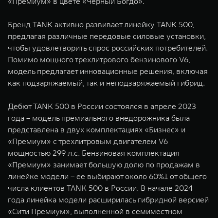
«Премиум» в цвете «Черный Богдо».
WEY 07
WEY 05
Расширяя границы комфорта
Эстетика нов
Бренд TANK активно развивает линейку TANK 500,
от 6 149 000 ₽
от 5 699 0
предлагая различные передовые силовые установки,
чтобы удовлетворить спрос российских потребителей.
Помимо мощного трехлитрового бензинового V6,
модель предлагает инновационные решения, включая
как подзаряжаемый, так и неподзаряжаемый гибрид.
Дебют TANK 500 в России состоялся в апреле 2023
года – модель премиального внедорожника была
представлена в двух комплектациях «Бизнес» и
WEY 80
WEY 80 
«Премиум» с трехлитровым двигателем V6
Масштаб возможностей
Масштаб воз
мощностью 299 л.с. Бензиновая комплектация
от 6 449 000 ₽
от 8 099 
«Премиум» занимает большую долю по продажам в
линейке модели – ее выбирают около 60%1 от общего
числа клиентов TANK 500 в России. В начале 2024
года линейка модели расширилась гибридной версией
«Сити Премиум», выполненной в семиместном