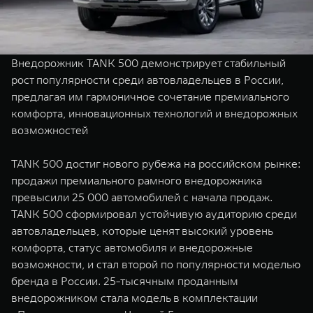
TANK Финансы
Сервис
Корпоративным клиентам
Специальные предложения
Моторные масла
Внедорожник TANK 500 демонстрирует стабильный
TANK ФИНАНСЫ
рост популярности среди автовладельцев в России,
предлагая им гармоничное сочетание премиального
TANK Кредит
ЦИФРОВЫЕ СЕРВИСЫ TANK
комфорта, инновационных технологий и внедорожных
TANK Лизинг
Цифровые сервисы TANK
возможностей
TANK 500
TANK 700
TANK Страхование
Подписки
Веди за собой
Сила признан
TANK 500 достиг нового рубежа на российском рынке:
от 6 499 000 ₽
от 10 199 
продажи премиального рамного внедорожника
превысили 25 000 автомобилей с начала продаж.
TANK 500 сформировал устойчивую аудиторию среди
автовладельцев, которые ценят высокий уровень
комфорта, статус автомобиля и внедорожные
возможности, и стал второй по популярности моделью
бренда в России. 25-тысячным проданным
внедорожником стала модель в комплектации