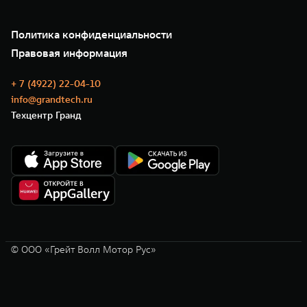
Зарядные станции
Подписки
О нас
Специальные предложения
35 лет GWM
Сервис
Политика конфиденциальности
GWM ТЕХ ДЕНЬ
Нулевое ТО
Новости
Правовая информация
Моторные масла
+ 7 (4922) 22-04-10
info@grandtech.ru
Техцентр Гранд
© ООО «Грейт Волл Мотор Рус»