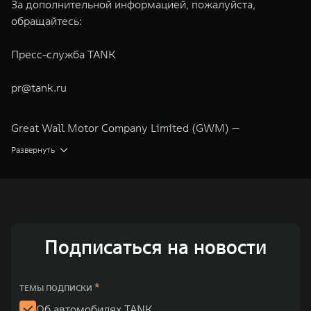
За дополнительной информацией, пожалуйста,
обращайтесь:
Пресс-служба TANK
pr@tank.ru
Great Wall Motor Company Limited (GWM) —
глобальный производитель внедорожников,
Развернуть
кроссоверов и пикапов, специализирующийся на
интеллектуальных технологиях и экологичном
производстве. Компания была зарегистрирована на
Гонконгской и Шанхайской фондовых биржах в 2003 и
Подписаться на новости
2011 годах соответственно. Сфера деятельности
концерна GWM включает проектирование,
исследования и разработки, производство, продажу и
*
ТЕМЫ ПОДПИСКИ
обслуживание автомобилей и запчастей. Значительная
Об автомобилях TANK