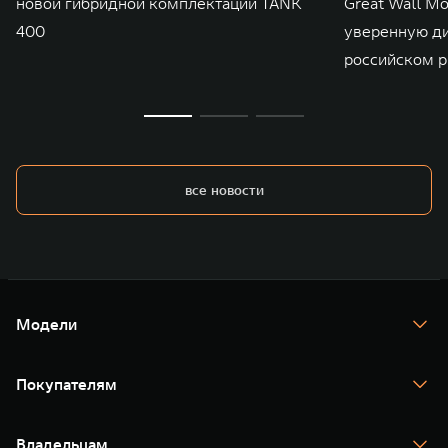
новой гибридной комплектации TANK
Great Wall M
400
уверенную д
российском р
все новости
Модели
TANK 300
TANK 400
Покупателям
TANK 500
TANK 700
Спецпредложения
Тест-драйв
Владельцам