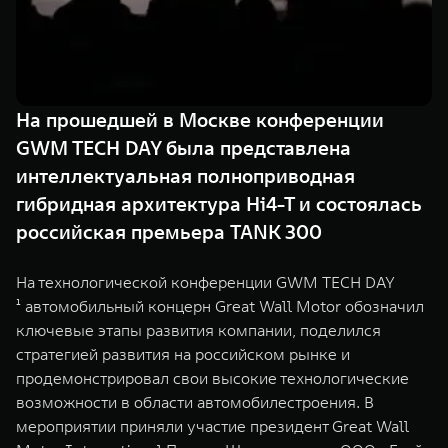
TANK Финансы
Сервис
Корпоративным клиентам
Специальные предложения
TANK 500
TANK 700
Моторные масла
Веди за собой
Сила признания
TANK ФИНАНСЫ
от 6 499 000 ₽
от 10 199 000 ₽
На прошедшей в Москве конференции
TANK Кредит
ЦИФРОВЫЕ СЕРВИСЫ TANK
GWM TECH DAY была представлена
интеллектуальная полноприводная
TANK Лизинг
Цифровые сервисы TANK
гибридная архитектура Hi4-T и состоялась
TANK Страхование
Подписки
российская премьера TANK 300
WEY 07
WEY 05
На технологической конференции GWM TECH DAY
Расширяя границы комфорта
Эстетика нового времени
¹ автомобильный концерн Great Wall Motor обозначил
от 6 149 000 ₽
от 5 699 000 ₽
ключевые этапы развития компании, поделился
стратегией развития на российском рынке и
продемонстрировал свои высокие технологические
возможности в области автомобилестроения. В
мероприятии приняли участие президент Great Wall