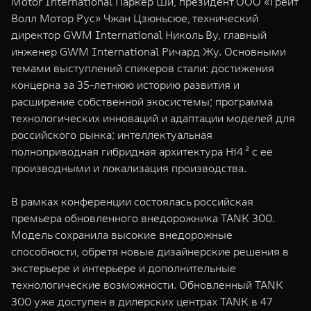
Motor International Паркер Ши, президент ООО «Грейт
WEY 80
WEY 80 Лаундж
Волл Мотор Рус» Чжан Цзюньсюе, технический
Масштаб возможностей
Масштаб возможностей
директор GWM International Николь Ву, главный
от 6 449 000 ₽
от 8 099 000 ₽
инженер GWM International Ричард Жу. Основными
темами выступлений спикеров стали: достижения
концерна за 35-летнюю историю развития и
расширение собственной экосистемы; программа
технологических инноваций и адаптации моделей для
российского рынка; интеллектуальная
полноприводная гибридная архитектура Hi4 ² с ее
производными и локализация производства.
В рамках конференции состоялась российская
премьера обновленного внедорожника TANK 300.
Модель сохранила высокие внедорожные
способности, обретя новые дизайнерские решения в
экстерьере и интерьере и дополнительные
технологические возможности. Обновленный TANK
300 уже доступен в дилерских центрах TANK в 47