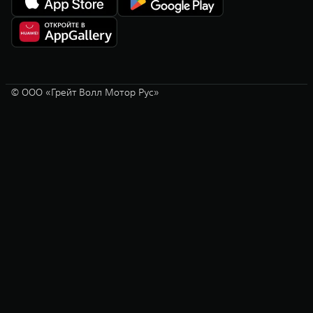
© ООО «Грейт Волл Мотор Рус»