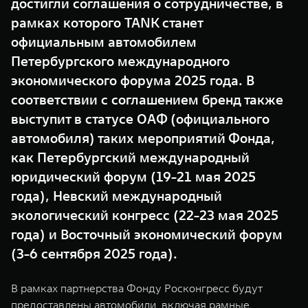
достигли соглашения о сотрудничестве, в
WEY 07
WEY 05
рамках которого TANK станет
Расширяя границы комфорта
Эстетика нов
официальным автомобилем
от 6 149 000 ₽
от 5 699 0
Петербургского международного
экономического форума 2025 года. В
соответствии с соглашением бренд также
выступит в статусе ОАФ (официального
автомобиля) таких мероприятий Фонда,
как Петербургский международный
юридический форум (19-21 мая 2025
WEY 80
WEY 80 
года), Невский международный
Масштаб возможностей
Масштаб воз
экологический конгресс (22-23 мая 2025
от 6 449 000 ₽
от 8 099 
года) и Восточный экономический форум
(3-6 сентября 2025 года).
В рамках партнерства Фонду Росконгресс будут
предоставлены автомобили, включая рамные