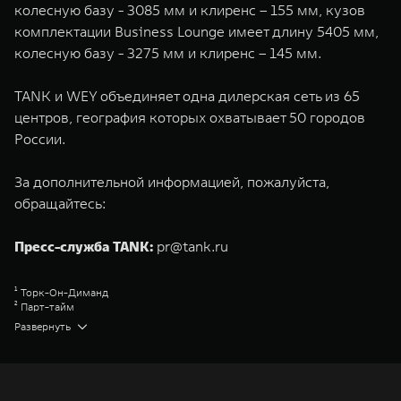
колесную базу - 3085 мм и клиренс – 155 мм, кузов
комплектации Business Lounge имеет длину 5405 мм,
колесную базу - 3275 мм и клиренс – 145 мм.
TANK и WEY объединяет одна дилерская сеть из 65
центров, география которых охватывает 50 городов
России.
За дополнительной информацией, пожалуйста,
обращайтесь:
Пресс-служба TANK:
pr@tank.ru
¹ Торк-Он-Диманд
² Парт-тайм
³ Адвенчер
Развернуть
⁴ Премиум
⁵ Урбан
⁶ Блэктрэйл
⁷ Супериор
⁸ Эдишен Уан