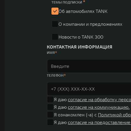
*
пикапов в Китае. На сегодняшний день концерн GWM создал мировую сист
ТЕМЫ ПОДПИСКИ
глобальную систему «14+5», которая включает 10 внутренних производст
Об автомобилях TANK
О компании и предложениях
Новости о TANK 300
КОНТАКТНАЯ ИНФОРМАЦИЯ
ИМЯ
ТЕЛЕФОН
Я даю
согласие на обработку перс
Я даю
согласие на коммуникацию.
Я ознакомлен (-а) с
Политикой обр
Я даю
согласие на предоставление