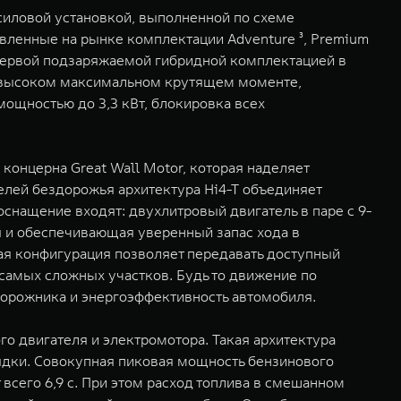
иловой установкой, выполненной по схеме
тавленные на рынке комплектации Adventure ³, Premium
ав первой подзаряжаемой гибридной комплектацией в
и высоком максимальном крутящем моменте,
ощностью до 3,3 кВт, блокировка всех
 концерна Great Wall Motor, которая наделяет
лей бездорожья архитектура Hi4-T объединяет
нащение входят: двухлитровый двигатель в паре с 9-
я и обеспечивающая уверенный запас хода в
я конфигурация позволяет передавать доступный
самых сложных участков. Будь то движение по
орожника и энергоэффективность автомобиля.
го двигателя и электромотора. Такая архитектура
рядки. Совокупная пиковая мощность бензинового
 всего 6,9 с. При этом расход топлива в смешанном