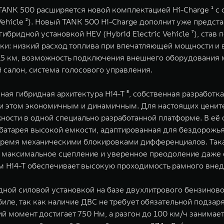
K 500 расширяется новой комплектацией Hi-Charge ¹ с с
 Vehicle ²). Новый TANK 500 Hi-Charge дополнит уже предс
 гибридной установкой HEV (Hybrid Electric Vehicle ⁷), ст
нки: низкий расход топлива при впечатляющей мощности 
115 км, возможность подключения внешнего оборудования м
салон, система голосового управления.
ая гибридная архитектура Hi4-T ⁸, собственная разработка
и этом экономичным и динамичным. Для настоящих цените
ти в одной специально разработанной платформе. В её ос
 батарея высокой емкости, адаптированная для бездорожь
тремя механическими блокировками дифференциалов. Така
 максимальное сцепление и уверенное преодоление даже 
 Hi4-T обеспечивает высокую проходимость рамного внед
ной силовой установкой на базе двухлитрового бензиново
биле, так как наличие ДВС не требует обязательной подза
ий момент достигает 750 Нм, а разгон до 100 км/ч занимает