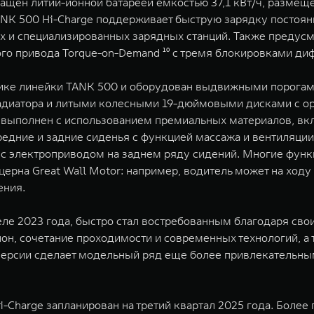
снащен литий-ионной батареей емкостью 37,1 кВт/ч, разме
 TANK 500 Hi-Charge поддерживает быструю зарядку посто
ых и специализированных зарядных станций. Также предус
го привода Torque-on-Demand ¹⁰ с тремя блокировками ди
тике линейки TANK 500 и оборудован выдвижными порога
адиатора и литыми колесными 19-дюймовыми дисками с ор
и выполнен с использованием премиальных материалов, в
редние и задние сиденья с функцией массажа и вентиляци
 с электроприводом на заднем ряду сидений. Многие функ
рна Great Wall Motor: например, водитель может на ходу
ения.
ле 2023 года, быстро стал востребованным благодаря сво
он, сочетание проходимости и современных технологий, а
версии сделает модельный ряд еще более привлекательным
i-Charge запланирован на третий квартал 2025 года. Боле