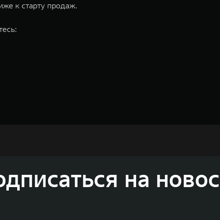
иже к старту продаж.
тесь:
одный Тэнк)
недорожников, кроссоверов и пикапов, специализирующийся на интеллектуал
одписаться на новос
и 2011 годах соответственно. Сфера деятельности концерна GWM включает пр
GWM сосредоточена на конструкторских разработках автомобилей и силовых а
 более экологичные, умные и безопасные продукты для пользователей по все
и собственных интеллектуальных платформ. Шесть автомобильных брендов G
лектромобилей ORA, премиальных кроссоверов WEY, а также новый технолог
динга GWM входят 80 дочерних компаний, а штат включает более 60 000 чело
личилась больше чем на 30% и составила 136,3 млрд юаней (1,6 трлн рублей).