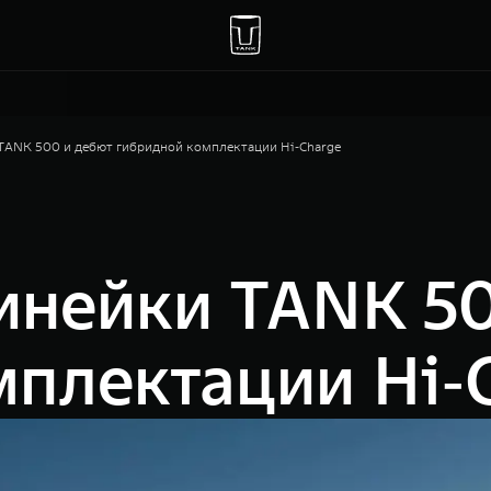
TANK 500 и дебют гибридной комплектации Hi‑Charge
инейки TANK 50
мплектации Hi‑