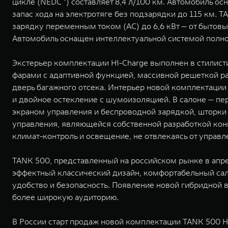
цикле (NEDC ⁹) составляет 8,4 л/100 км. Автомобиль о
запас хода на электротяге без подзарядки до 115 км.
зарядку переменным током (AC) до 6,6 кВт — от бытов
Автомобиль оснащен интеллектуальной системой полно
Экстерьер комплектации Hi-Charge выполнен в стилис
фарами с адаптивной функцией, массивной решеткой р
дверь багажного отсека. Интерьер новой комплектаци
и двойное остекление с шумоизоляцией. В салоне — пе
экраном управления и беспроводной зарядкой, шторки
управления, являющейся собственной разработкой конце
климат-контроль и освещение, не отвлекаясь от управл
TANK 500, представленный на российском рынке в апре
эффектный классический дизайн, комфортабельный сал
удобство и безопасность. Появление новой гибридной 
более широкую аудиторию.
В России старт продаж новой комплектации TANK 500 H