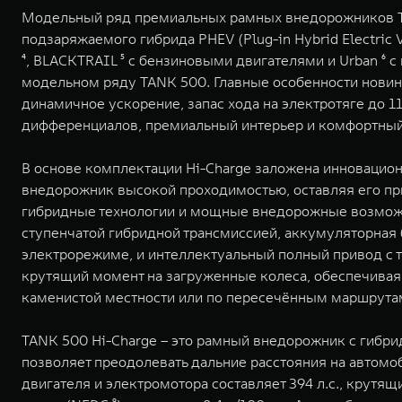
Модельный ряд премиальных рамных внедорожников TAN
подзаряжаемого гибрида PHEV (Plug-in Hybrid Electric
⁴, BLACKTRAIL ⁵ с бензиновыми двигателями и Urban ⁶ с
модельном ряду TANK 500. Главные особенности нови
динамичное ускорение, запас хода на электротяге до 
дифференциалов, премиальный интерьер и комфортный 
В основе комплектации Hi-Charge заложена инновационн
внедорожник высокой проходимостью, оставляя его пр
гибридные технологии и мощные внедорожные возможнос
ступенчатой гибридной трансмиссией, аккумуляторная
электрорежиме, и интеллектуальный полный привод с 
крутящий момент на загруженные колеса, обеспечивая
каменистой местности или по пересечённым маршрутам
TANK 500 Hi-Charge – это рамный внедорожник с гибрид
позволяет преодолевать дальние расстояния на автомо
двигателя и электромотора составляет 394 л.с., крутящ