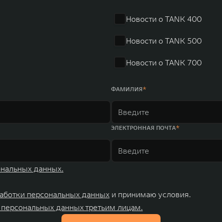
ему исследований и разработок, включая центры в России, Китае, Японии, 
венных комплексов и 4 зарубежных – в России, Таиланде, Бразилии и Индии, 
Новости о TANK 400
Новости о TANK 500
Новости о TANK 700
ФАМИЛИЯ
ЭЛЕКТРОННАЯ ПОЧТА
ональных данных.
аботки персональных данных
и принимаю условия.
 персональных данных третьим лицам.