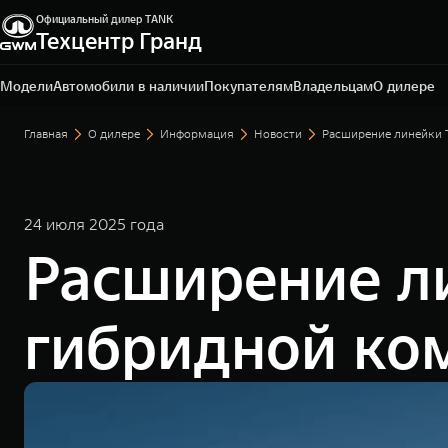
Официальный дилер TANK
Техцентр Гранд
Владимир, ул. Тракторная, д. 33
+ 7 (4922) 22-04-10
Модели
Автомобили в наличии
Покупателям
Владельцам
О дилере
Главная
О дилере
Информация
Новости
Расширение линейки 
24 июля 2025 года
Расширение л
гибридной ко