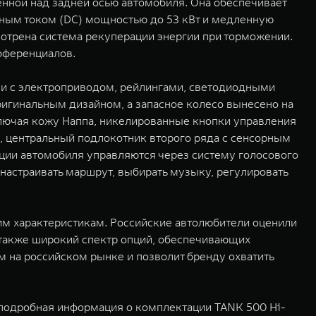
щенной над задней осью автомобиля. Она обеспечивает
янным током (DC) мощностью до 53 кВт и медленную
мотрена система рекуперации энергии при торможении.
фференциалов.
ми с электроприводом, рейлингами, светодиодными
игинальным дизайном, а запасное колесо вынесено на
ключая кожу Наппа, никелированные кнопки управления
и, центральный подлокотник второго ряда с сенсорным
ции автомобиля управляются через систему голосового
 настраивать маршрут, выбирать музыку, регулировать
им характеристикам. Российские автолюбители оценили
 также широкий спектр опций, обеспечивающих
 на российском рынке и позволит бренду охватить
е подробная информация о комплектации TANK 500 Hi-