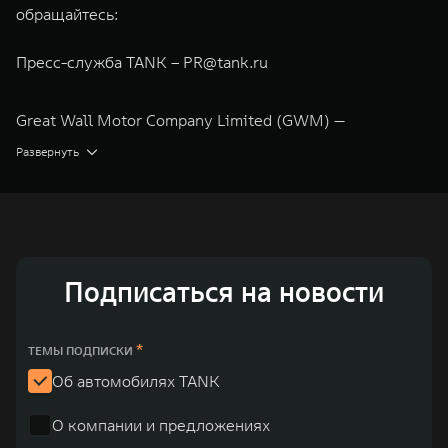
обращайтесь:
Пресс-служба TANK –
PR@tank.ru
Great Wall Motor Company Limited (GWM) —
глобальный производитель внедорожников,
Развернуть
кроссоверов и пикапов, специализирующийся на
интеллектуальных технологиях и экологичном
производстве. Компания была зарегистрирована на
Гонконгской и Шанхайской фондовых биржах в 2003 и
Подписаться на новости
2011 годах соответственно. Сфера деятельности
концерна GWM включает проектирование,
исследования и разработки, производство, продажу и
*
ТЕМЫ ПОДПИСКИ
обслуживание автомобилей и запчастей. Значительная
Об автомобилях TANK
доля инвестиций GWM сосредоточена на
О компании и предложениях
конструкторских разработках автомобилей и силовых