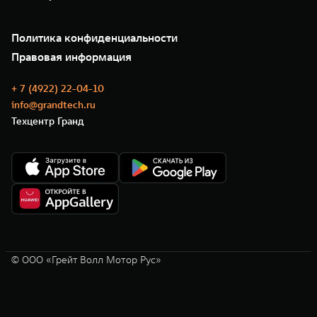
Зарядные станции
Подписки
О нас
Специальные предложения
35 лет GWM
Сервис
Политика конфиденциальности
GWM ТЕХ ДЕНЬ
Нулевое ТО
Новости
Правовая информация
Моторные масла
+ 7 (4922) 22-04-10
info@grandtech.ru
Техцентр Гранд
© ООО «Грейт Волл Мотор Рус»