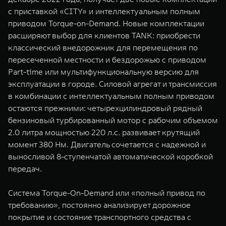
WEY 07
WEY 05
с приставкой «CITY» и интеллектуальным полным
Расширяя границы комфорта
Эстетика нов
приводом Torque-on-Demand. Новые комплектации
от 6 149 000 ₽
от 5 699 0
расширяют выбор для клиентов TANK: приобрести
классический внедорожник для перемещения по
пересеченной местности и бездорожью с приводом
Part-time или мультифункциональную версию для
эксплуатации в городе. Силовой агрегат и трансмиссия
в комбинации с интеллектуальным полным приводом
остаются прежними: четырехцилиндровый рядный
бензиновый турбированный мотор с рабочим объемом
2.0 литра мощностью 220 л.с. развивает крутящий
WEY 80
WEY 80 
момент 380 Нм. Двигатель сочетается с надежной и
Масштаб возможностей
Масштаб воз
выносливой 8-ступенчатой автоматической коробкой
от 6 449 000 ₽
от 8 099 
передач.
Система Torque-On-Demand или «полный привод по
требованию», постоянно анализирует дорожное
покрытие и состояние транспортного средства с