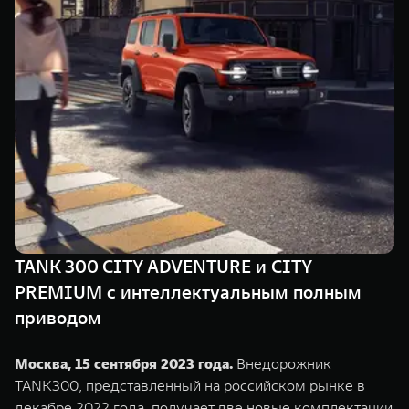
TANK Финансы
Сервис
Корпоративным клиентам
Специальные предложения
Моторные масла
TANK ФИНАНСЫ
TANK Кредит
ЦИФРОВЫЕ СЕРВИСЫ TANK
TANK Лизинг
Цифровые сервисы TANK
TANK 500
TANK 700
TANK Страхование
Подписки
Веди за собой
Сила признан
от 6 499 000 ₽
от 10 199 
TANK 300 CITY ADVENTURE и CITY
PREMIUM c интеллектуальным полным
приводом
Москва, 15 сентября 2023 года.
Внедорожник
TANK300, представленный на российском рынке в
декабре 2022 года, получает две новые комплектации